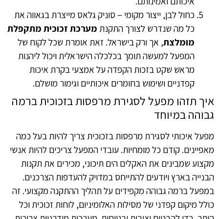
איכותם ואמינותם.
כחול לבן, ייצור מקומי – סוניק גלאס מייצרת בגאווה את
כל מה שנדרש לצורך התקנת
מערכת זכוכית מתקפלת
מומלצת
, אך ורק בישראל. זאת אומרת שכל לקוח של
המפעל למעשה תומך בכלכלה הישראלית ויכול ליהנות
מראש שקט בזכות הקפדה על אמצעי בקרת איכות
קפדניים ושימוש בחומרים איכותיים וגימור מושלם.
איך תזהו מפעל לסגירת מרפסות בזכוכית ברמה
גבוהה במיוחד
מפעל איכותי לסגירת מרפסות בזכוכית צריך להיות בעל כמה
מאפיינים. קודם כל מומחיות. עובדי המפעל צריכים להיות אנשי
מקצוע שמבינים את האקלים הים תיכוני, מכירים את תקנות
הבנייה בארץ ויודעים להתייחס במדויק להעדפות הצרכנים.
במפעל ברמה גבוהה מקפידים על תהליך ההתקנה מקצועי. זה
כולל מיקום קפדני של מסילות האלומיניום, לוחות זכוכית וכל
היתר, כדי להבטיח יציבות ובטיחות. מערכות מודרניות צריכות