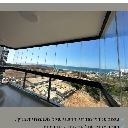
עיצוב פנורמי מודרני וחדשני שלא משנה חזית בניין .
שומר מפני גשם/אבק/חרקים/ורוחות.