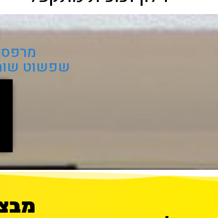
ו
מרפסת 
שפשוט שומר 
מבצע