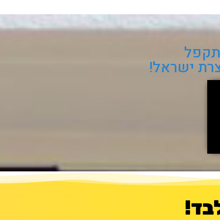
מתקפל
צרת ישראל!
בד!