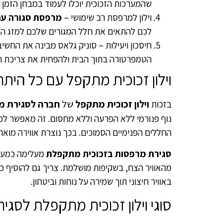
שהמערכות הזכוכית יוכלו לעמוד במבחן הזמן וב
וילון למרפסת רב שימושי –
מרפסת סגורה עם
לכם להתאים את חלל המגורים שלכם למזג הא
חיסכון ויעילות – סוניק גלאס מבינה את החשי
הטמפרטורה בתוך הבית ולהפחית את צריכת ה
וילון זכוכית מתקפל עם כל היתר
וילון זכוכית מתקפל
של
חברה לסגירת מר
בזכות
נוף פנורמי ללא הפרעה וללא מחסום. זה מאפשר לכם
החללים הפנימיים הסמוכים. בכך נוצרת אווירה מו
סגירת מרפסות בזכוכית מתקפלת
מעלימה כמעט 
מהאוויר הצח, בשקיפות מושלמת.
צריך גם להוסיף כי
באוויר חיצוני תוך שמירה על נוחות וביטחון.
סוגי וילון זכוכית מתקפלת לסג