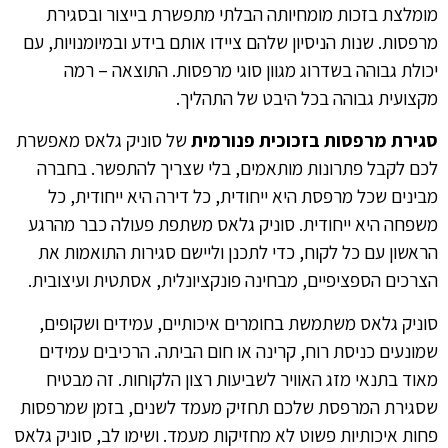
מומלצת בזכות מומחיותה הבלתי מתפשרת בייצור ובסגירת
מרפסות. שנות הניסיון שלהם ציידו אותם בידע ובמיומנויות, עם
יכולת גבוהה בשדרוג מגוון סוגי מרפסות. התוצאה – רמה
מקצועית גבוהה בכל היבט של התהליך.
סגירת מרפסות בזכוכית פנורמית
של סוניק גלאס מאפשרת
לכם לקבל פתרונות מותאמים, בלי שצריך להתפשר. בחברה
מבינים שכל מרפסת היא ייחודית, כל דירה היא ייחודית, כל
משפחה היא ייחודית. סוניק גלאס משתפת פעולה כבר מהרגע
הראשון עם כל לקוח, כדי לתכנן וליישם סגירות התואמות את
הצרכים הספציפיים, מבחינה פונקציונלית, אסתטית ועיצובית.
סוניק גלאס משתמשת בחומרים איכותיים, עמידים ושקופים,
שמונעים כניסת רוח, קרינה או חום הביתה. הרכיבים עמידים
מאוד בתנאי מזג האוויר לשביעות רצון הלקוחות. זה מבטיח
שסגירת המרפסת שלכם תחזיק מעמד לשנים, בזמן שמרפסות
פחות איכותיות פשוט לא מחזיקות מעמד. ושימו לב, סוניק גלאס