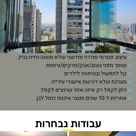
עיצוב פנורמי מודרני וחדשני שלא משנה חזית בניין .
שומר מפני גשם/אבק/חרקים/ורוחות.
קל לתפעול ובטיחותי לילדים.
מערכת שלא דורשת אישורי עירייה.
ניתן לקפל רק איזה אזור שרוצים לקפל.
אחריות ל-10 שנים ותוצר איכותי כחול לבן.
עבודות נבחרות