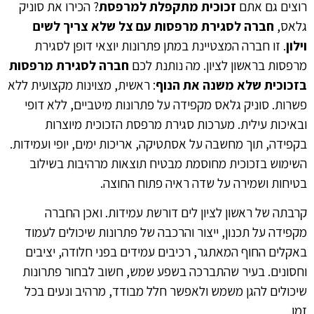
רוצים גם אתם‏
זכוכית מתקפלת למרפסת
? הכירו את סוניק
גלאס,
חברה לסגירת מרפסות עם צל שלא צריך לשים
וילון
. זו חברה המצטיינת במתן פתרונות יוצאי דופן לסגירת
מרפסות בראשון לציון. מה נותנת לכם
חברה לסגירת מרפסות
בזכוכית שלא משנה את הנוף
: ראשית, ‏מצוינות מקצועית ללא
פשרות. ‏סוניק גלאס מקפידה על פתרונות מיטביים, ללא דופי
ובאיכות עילית. מערכות סגירת מרפסת הזכוכית מיוצרות
בקפידה, תוך מחשבה על אסתטיקה, אריכות ימים, יופי ועמידות.
השימוש בזכוכית מחוסמת מבטיח תוצאות מרהיבות בשילוב
בטיחות ושמירה על שדה ראיה פתוח החוצה.
קרבתה של ראשון לציון לים דורשת עמידות. ואכן החברה
מקפידה על תכנון, ייצור והרכבה של פתרונות שיכולים לעמוד
באקלים החוף המאתגר, רכיבים עמידים בפני חלודה, יציבים
וחסונים. בעיר שהתברכה בשפע שמש, חשוב לבחור פתרונות
שיכולים להגן משמש ולאפשר חלל מבודד, מרהיב ונעים בכל
זמן.