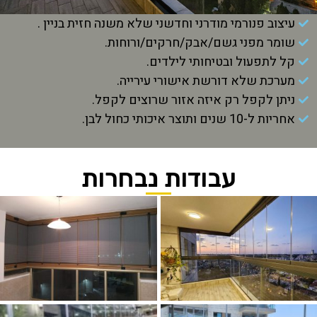
עיצוב פנורמי מודרני וחדשני שלא משנה חזית בניין .
שומר מפני גשם/אבק/חרקים/ורוחות.
קל לתפעול ובטיחותי לילדים.
מערכת שלא דורשת אישורי עירייה.
ניתן לקפל רק איזה אזור שרוצים לקפל.
אחריות ל-10 שנים ותוצר איכותי כחול לבן.
עבודות נבחרות